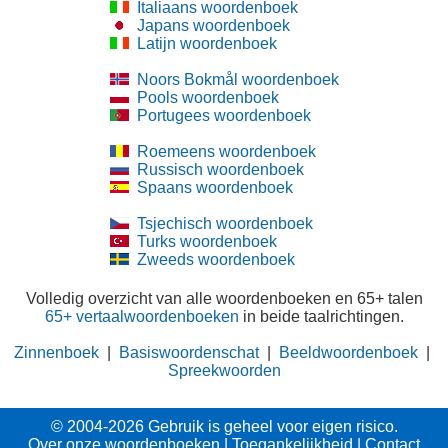
Italiaans woordenboek
Japans woordenboek
Latijn woordenboek
Noors Bokmål woordenboek
Pools woordenboek
Portugees woordenboek
Roemeens woordenboek
Russisch woordenboek
Spaans woordenboek
Tsjechisch woordenboek
Turks woordenboek
Zweeds woordenboek
Volledig overzicht van alle woordenboeken en 65+ talen
65+ vertaalwoordenboeken
in beide taalrichtingen.
Zinnenboek
|
Basiswoordenschat
|
Beeldwoordenboek
|
Spreekwoorden
© 2004-2026 Gebruik is geheel voor eigen risico.
Over onze woordenboeken
|
Toegankelijkheid
|
Contact