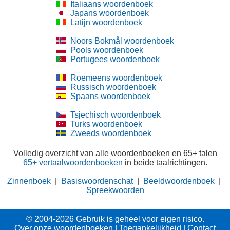
Italiaans woordenboek
Japans woordenboek
Latijn woordenboek
Noors Bokmål woordenboek
Pools woordenboek
Portugees woordenboek
Roemeens woordenboek
Russisch woordenboek
Spaans woordenboek
Tsjechisch woordenboek
Turks woordenboek
Zweeds woordenboek
Volledig overzicht van alle woordenboeken en 65+ talen
65+ vertaalwoordenboeken
in beide taalrichtingen.
Zinnenboek
|
Basiswoordenschat
|
Beeldwoordenboek
|
Spreekwoorden
© 2004-2026 Gebruik is geheel voor eigen risico.
Over onze woordenboeken
|
Toegankelijkheid
|
Contact