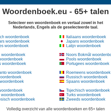
Woordenboek.eu - 65+ talen
Selecteer een woordenboek en vertaal zowel in het
Nederlands, Engels als de geselecteerde taal.
sch woordenboek
Italiaans woordenboek
ars woordenboek
Japans woordenboek
es woordenboek
Latijn woordenboek
 woordenboek
Noors Bokmål woordenb
 woordenboek
Pools woordenboek
s woordenboek
Portugees woordenboek
anto woordenboek
Roemeens woordenboek
woordenboek
Russisch woordenboek
 woordenboek
Spaans woordenboek
 woordenboek
Tsjechisch woordenboek
s woordenboek
Turks woordenboek
esisch woordenboek
Zweeds woordenboek
Volledig overzicht van alle woordenboeken en 65+ talen