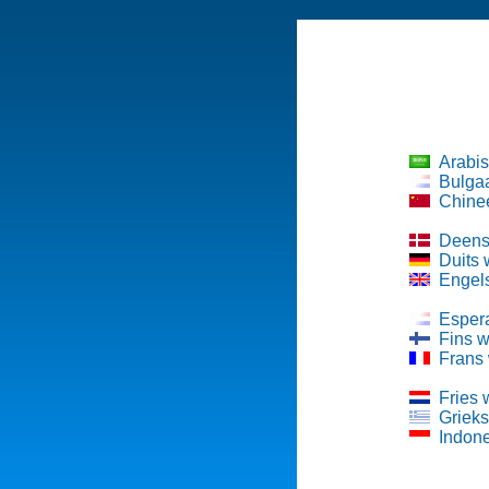
Arabi
Bulga
Chine
Deens
Duits
Engel
Esper
Fins 
Frans
Fries
Griek
Indon