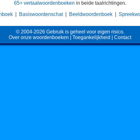
65+ vertaalwoordenboeken
in beide taalrichtingen.
nboek
|
Basiswoordenschat
|
Beeldwoordenboek
|
Spreekw
© 2004-2026 Gebruik is geheel voor eigen risico.
Over onze woordenboeken
|
Toegankelijkheid
|
Contact