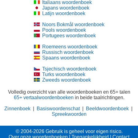
Italiaans woordenboek
Japans woordenboek
Latijn woordenboek
Noors Bokmål woordenboek
Pools woordenboek
Portugees woordenboek
Roemeens woordenboek
Russisch woordenboek
Spaans woordenboek
Tsjechisch woordenboek
Turks woordenboek
Zweeds woordenboek
Volledig overzicht van alle woordenboeken en 65+ talen
65+ vertaalwoordenboeken
in beide taalrichtingen.
Zinnenboek
|
Basiswoordenschat
|
Beeldwoordenboek
|
Spreekwoorden
© 2004-2026 Gebruik is geheel voor eigen risico.
Over onze woordenboeken
|
Toegankelijkheid
|
Contact