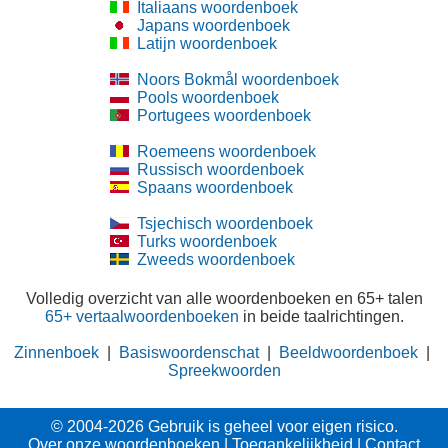
Italiaans woordenboek
Japans woordenboek
Latijn woordenboek
Noors Bokmål woordenboek
Pools woordenboek
Portugees woordenboek
Roemeens woordenboek
Russisch woordenboek
Spaans woordenboek
Tsjechisch woordenboek
Turks woordenboek
Zweeds woordenboek
Volledig overzicht van alle woordenboeken en 65+ talen
65+ vertaalwoordenboeken
in beide taalrichtingen.
Zinnenboek
|
Basiswoordenschat
|
Beeldwoordenboek
|
Spreekwoorden
© 2004-2026 Gebruik is geheel voor eigen risico.
Over onze woordenboeken
|
Toegankelijkheid
|
Contact