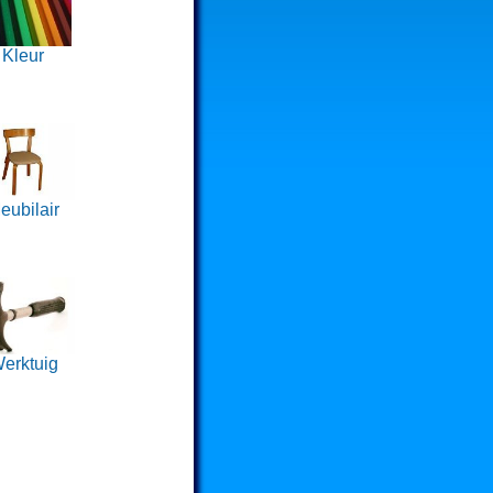
Kleur
eubilair
erktuig