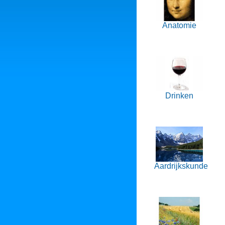
Anatomie
Drinken
Aardrijkskunde