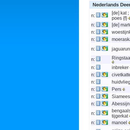
Nederlands Dee
[de] kat ;
n:
poes {f}
n:
[de] mar
n:
woestijn
n:
moerask
n:
jaguaru
Ringstaa
n:
n:
inbreker
n:
civetkat
n:
huidvlie
n:
Pers
n:
Siamee
n:
Abessij
bengaal
n:
tijgerkat
n:
manoel