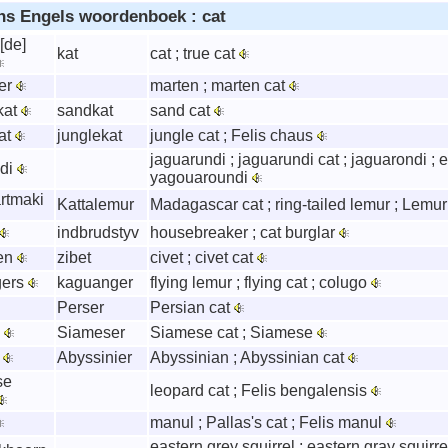
ns Engels woordenboek : cat
 [de]
kat
cat ; true cat
ter
marten ; marten cat
kat
sandkat
sand cat
at
junglekat
jungle cat ; Felis chaus
jaguarundi ; jaguarundi cat ; jaguarondi ; e
ndi
yagouaroundi
rtmaki
Kattalemur
Madagascar cat ; ring-tailed lemur ; Lemur
indbrudstyv
housebreaker ; cat burglar
ten
zibet
civet ; civet cat
gers
kaguanger
flying lemur ; flying cat ; colugo
Perser
Persian cat
s
Siameser
Siamese cat ; Siamese
n
Abyssinier
Abyssinian ; Abyssinian cat
se
leopard cat ; Felis bengalensis
manul ; Pallas's cat ; Felis manul
eastern grey squirrel ; eastern gray squirrel 