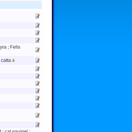
yra ; Felis
 catta
; cat squirrel ;