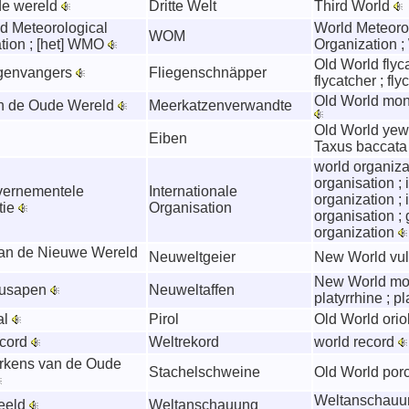
de wereld
Dritte Welt
Third World
ld Meteorological
World Meteoro
WOM
tion ; [het] WMO
Organization
Old World flyca
egenvangers
Fliegenschnäpper
flycatcher ; fl
Old World monk
n de Oude Wereld
Meerkatzenverwandte
Old World yew 
Eiben
Taxus baccat
world organiza
organisation ; 
vernementele
Internationale
organization ; 
tie
Organisation
organisation ; 
organization
an de Nieuwe Wereld
Neuweltgeier
New World vult
New World mo
eusapen
Neuweltaffen
platyrrhine ; p
al
Pirol
Old World oriol
ecord
Weltrekord
world record
rkens van de Oude
Stachelschweine
Old World por
Weltanschauun
eeld
Weltanschauung