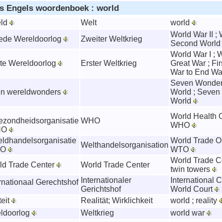
s Engels woordenboek : world
eld
Welt
world
World War II ; 
eede Wereldoorlog
Zweiter Weltkrieg
Second World
World War I ; 
ste Wereldoorlog
Erster Weltkrieg
Great War ; Fir
War to End W
Seven Wonders
en wereldwonders
World ; Seven
World
World Health O
zondheidsorganisatie
WHO
WHO
WHO
eldhandelsorganisatie
World Trade Or
Welthandelsorganisation
TO
WTO
World Trade C
rld Trade Center
World Trade Center
twin towers
Internationaler
International C
ernationaal Gerechtshof
Gerichtshof
World Court
teit
Realität; Wirklichkeit
world ; reality
eldoorlog
Weltkrieg
world war