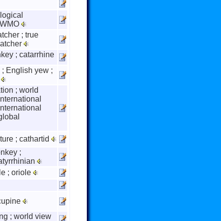
logical
 ; WMO
tcher ; true
ycatcher
ey ; catarrhine
; English yew ;
a
tion ; world
international
international
global
ure ; cathartid
nkey ;
latyrrhinian
e ; oriole
cupine
g ; world view