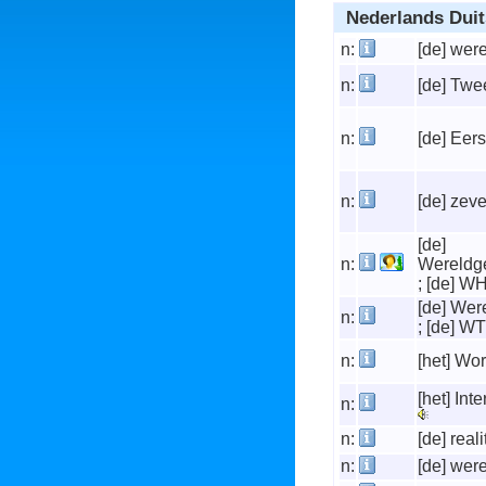
Nederlands Duit
n:
[de] wer
n:
[de] Tw
n:
[de] Eer
n:
[de] zev
[de]
n:
Wereldge
; [de] 
[de] Wer
n:
; [de] W
n:
[het] Wo
[het] Int
n:
n:
[de] reali
n:
[de] wer