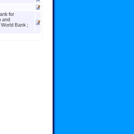
ank for
n and
 World Bank ;