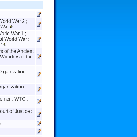
World War 2 ;
 War
World War 1 ;
st World War ;
ar
 of the Ancient
 Wonders of the
rganization ;
ganization ;
enter ; WTC ;
ourt of Justice ;