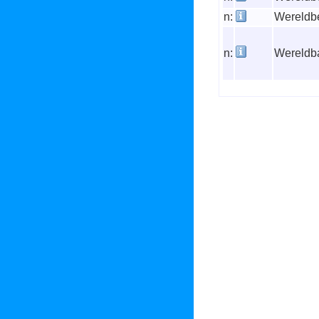
n:
Wereldb
n:
Wereldb