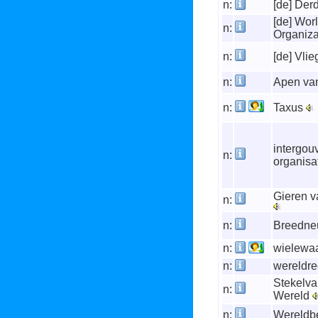
n:
[de] Der
[de] Wor
n:
Organiza
n:
[de] Vli
n:
Apen va
n:
Taxus
intergou
n:
organisa
Gieren v
n:
n:
Breedn
n:
wielewa
n:
wereldr
Stekelva
n:
Wereld
n:
Wereldb