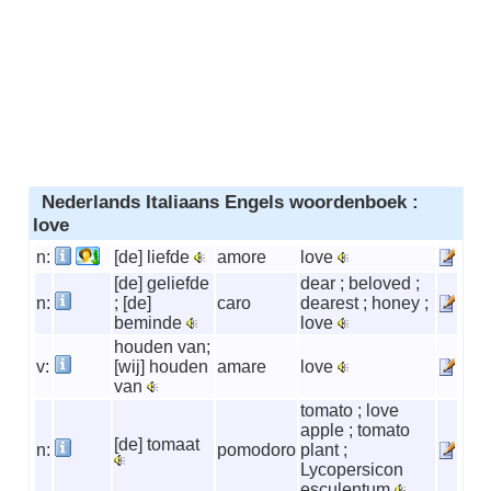
Nederlands Italiaans Engels woordenboek :
love
n:
[de] liefde
amore
love
[de] geliefde
dear ; beloved ;
n:
; [de]
caro
dearest ; honey ;
beminde
love
houden van;
v:
[wij] houden
amare
love
van
tomato ; love
apple ; tomato
[de] tomaat
n:
pomodoro
plant ;
Lycopersicon
esculentum