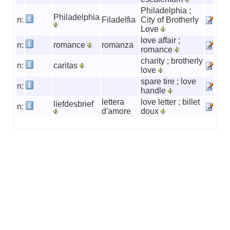
Philadelphia ;
Philadelphia
n:
Filadelfia
City of Brotherly
Love
love affair ;
n:
romance
romanza
romance
charity ; brotherly
n:
caritas
love
spare tire ; love
n:
handle
lettera
love letter ; billet
liefdesbrief
n:
d'amore
doux