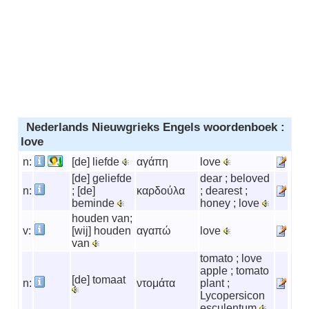
Nederlands Nieuwgrieks Engels woordenboek :
love
n:
[de] liefde
αγάπη
love
[de] geliefde
dear ; beloved
n:
; [de]
καρδούλα
; dearest ;
beminde
honey ; love
houden van;
v:
[wij] houden
αγαπώ
love
van
tomato ; love
apple ; tomato
[de] tomaat
n:
ντομάτα
plant ;
Lycopersicon
esculentum