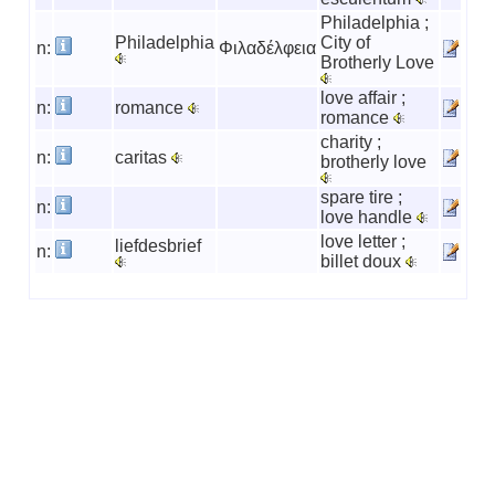
Philadelphia ;
Philadelphia
City of
n:
Φιλαδέλφεια
Brotherly Love
love affair ;
n:
romance
romance
charity ;
n:
caritas
brotherly love
spare tire ;
n:
love handle
love letter ;
liefdesbrief
n:
billet doux