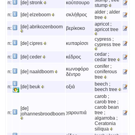
n:
[de] stronk
κούτσουρο
stump
alder ; alder
n:
[de] elzeboom
σκλήθρος
tree
apricot ;
[de] abrikozenboom
n:
βερίκοκο
apricot tree
cypress ;
n:
[de] cipres
κυπαρίσσι
cypress tree
cedar ;
n:
[de] ceder
κέδρος
cedar tree
conifer ;
κωνοφόρο
n:
[de] naaldboom
coniferous
δέντρο
tree
beech ;
n:
[de] beuk
οξιά
beech tree
carob ;
carob tree ;
carob bean
[de]
n:
χαρουπιά
tree ;
johannesbroodboom
algarroba ;
Ceratonia
siliqua