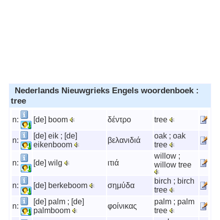
Nederlands Nieuwgrieks Engels woordenboek :
tree
n:
[de] boom
δέντρο
tree
[de] eik ; [de]
oak ; oak
n:
βελανιδιά
eikenboom
tree
willow ;
n:
[de] wilg
ιτιά
willow tree
birch ; birch
n:
[de] berkeboom
σημύδα
tree
[de] palm ; [de]
palm ; palm
n:
φοίνικας
palmboom
tree