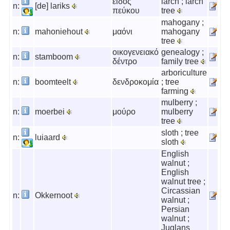
είδος
larch ; larch
n:
[de] lariks
πεύκου
tree
mahogany ;
n:
mahoniehout
μαόνι
mahogany
tree
οικογενειακό
genealogy ;
n:
stamboom
δέντρο
family tree
arboriculture
n:
boomteelt
δενδροκομία
; tree
farming
mulberry ;
n:
moerbei
μούρο
mulberry
tree
sloth ; tree
n:
luiaard
sloth
English
walnut ;
English
walnut tree ;
Circassian
n:
Okkernoot
walnut ;
Persian
walnut ;
Juglans