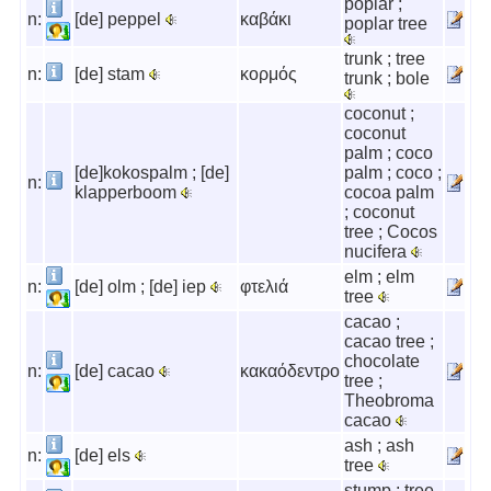
poplar ;
n:
[de] peppel
καβάκι
poplar tree
trunk ; tree
n:
[de] stam
κορμός
trunk ; bole
coconut ;
coconut
palm ; coco
[de]kokospalm ; [de]
palm ; coco ;
n:
klapperboom
cocoa palm
; coconut
tree ; Cocos
nucifera
elm ; elm
n:
[de] olm ; [de] iep
φτελιά
tree
cacao ;
cacao tree ;
chocolate
n:
[de] cacao
κακαόδεντρο
tree ;
Theobroma
cacao
ash ; ash
n:
[de] els
tree
stump ; tree