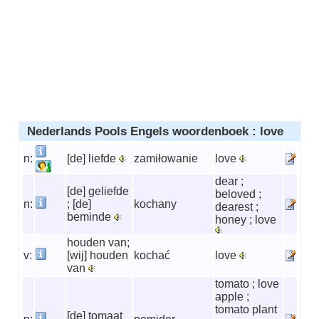
Nederlands Pools Engels woordenboek : love
n:
[de] liefde
zamiłowanie
love
dear ;
[de] geliefde
beloved ;
n:
; [de]
kochany
dearest ;
beminde
honey ; love
houden van;
v:
[wij] houden
kochać
love
van
tomato ; love
apple ;
tomato plant
[de] tomaat