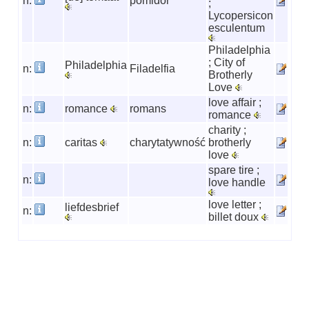
n:
pomidor
;
Lycopersicon
esculentum
Philadelphia
; City of
Philadelphia
n:
Filadelfia
Brotherly
Love
love affair ;
n:
romance
romans
romance
charity ;
n:
caritas
charytatywność
brotherly
love
spare tire ;
n:
love handle
love letter ;
liefdesbrief
n:
billet doux