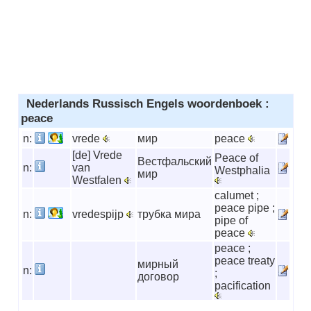
Nederlands Russisch Engels woordenboek :
peace
n:
vrede
мир
peace
[de] Vrede
Peace of
Вестфальский
n:
van
Westphalia
мир
Westfalen
calumet ;
peace pipe ;
n:
vredespijp
трубка мира
pipe of
peace
peace ;
peace treaty
мирный
n:
;
договор
pacification